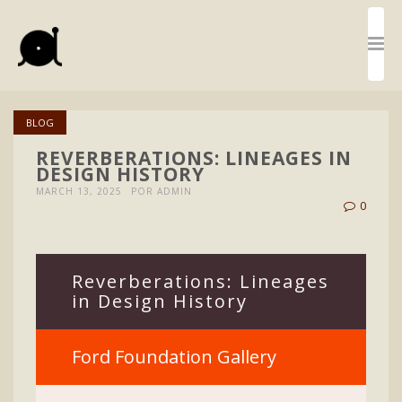
BLOG
REVERBERATIONS: LINEAGES IN
DESIGN HISTORY
MARCH 13, 2025
POR ADMIN
0
Reverberations: Lineages
in Design History
Ford Foundation Gallery