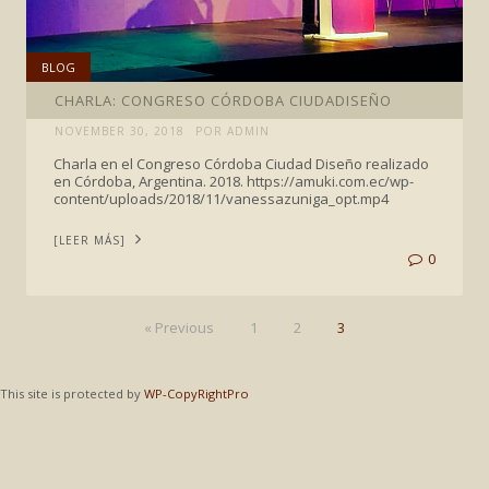
BLOG
CHARLA: CONGRESO CÓRDOBA CIUDADISEÑO
NOVEMBER 30, 2018
POR ADMIN
Charla en el Congreso Córdoba Ciudad Diseño realizado
en Córdoba, Argentina. 2018. https://amuki.com.ec/wp-
content/uploads/2018/11/vanessazuniga_opt.mp4
[LEER MÁS]
0
« Previous
1
2
3
This site is protected by
WP-CopyRightPro